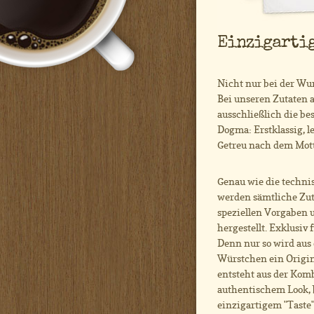
Einzigartig
Nicht nur bei der Wur
Bei unseren Zutaten 
ausschließlich die bes
Dogma: Erstklassig, l
Getreu nach dem Motto
Genau wie die techni
werden sämtliche Zu
speziellen Vorgaben 
hergestellt. Exklusiv 
Denn nur so wird au
Würstchen ein Origin
entsteht aus der Kom
authentischem Look, 
einzigartigem "Taste"